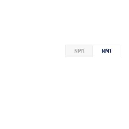
NM1
NM1
TCH 2
FFS
HOUSE
 LE
E DU