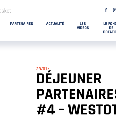
asket
PARTENAIRES
ACTUALITÉ
LES
LE FON
VIDÉOS
DE
DOTATI
29/01 -
DÉJEUNER
PARTENAIRE
#4 – WESTOT