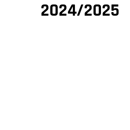
2024/2025
RÉSUMÉ MA
DES PLAYO
NM1 : MUL
– TMB
TOURS –
MULHOUSE,
PROGRAMM