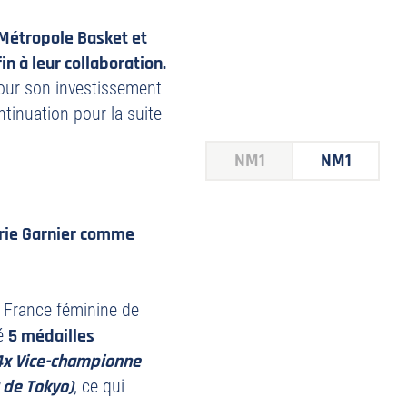
 Métropole Basket et
n à leur collaboration.
ur son investissement
ntinuation pour la suite
NM1
NM1
érie Garnier comme
 France féminine de
hé
5 médailles
4x Vice-championne
 de Tokyo)
, ce qui