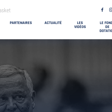
asket
PARTENAIRES
ACTUALITÉ
LES
LE FON
VIDÉOS
DE
DOTATI