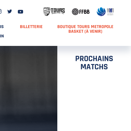
DS
BILLETTERIE
BOUTIQUE TOURS METROPOLE
BASKET (À VENIR)
ON
PROCHAINS
MATCHS