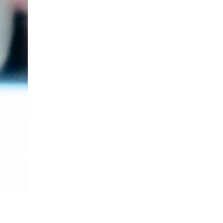
ITE
MENTIONS LÉGALES
POLITIQUE DE CONFIDENTIALITÉ
nion Tours Basket Metropole - Tous droits réservés | Création & Développement :
G COMME U