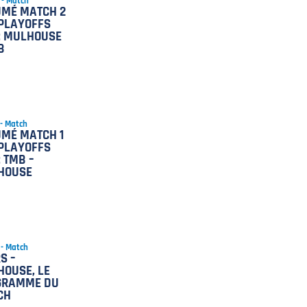
 - Match
UMÉ MATCH 2
PLAYOFFS
: MULHOUSE
B
 - Match
MÉ MATCH 1
PLAYOFFS
: TMB –
HOUSE
 - Match
S –
OUSE, LE
GRAMME DU
CH