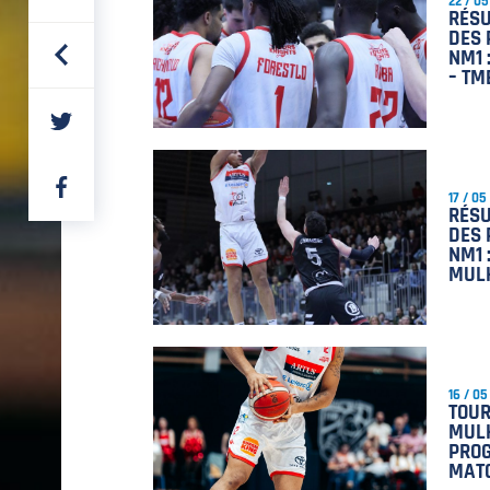
22 / 05
RÉS
DES 
NM1 
– TM
PARTAGER
SUR
TWITTER
PARTAGER
17 / 05
SUR
RÉSU
FACEBOOK
DES 
NM1 
MUL
16 / 05
TOUR
MULH
PRO
MAT