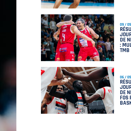
09 / 0
RÉSU
JOUR
DE N
: MU
TMB
06 / 0
RÉSU
JOUR
DE N
FOS 
BAS