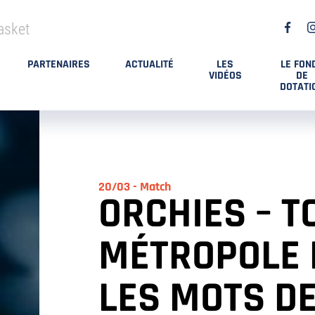
asket
PARTENAIRES
ACTUALITÉ
LES
LE FON
VIDÉOS
DE
DOTATI
20/03 - Match
ORCHIES – T
MÉTROPOLE 
LES MOTS D