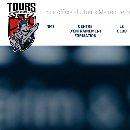
Site officiel du Tours Métropole B
NM1
CENTRE
LE
D’ENTRAÎNEMENT
CLUB
FORMATION