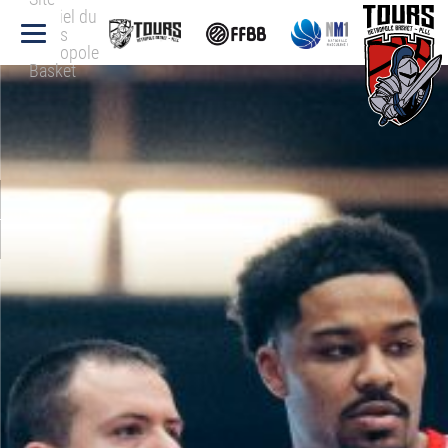
officiel du
Tours
Métropole
Basket