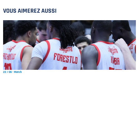
PLAN DU SITE
VOUS AIMEREZ AUSSI
MENTIONS LÉGALES
POLITIQUE DE CONFIDENTIALITÉ
CONTACT
©2026 Union Tours Basket Metropole - Tous droits réservés | Création &
Développement :
G COMME UNE IDÉE
22 / 05 - Match
RÉSUMÉ MATCH 2 DES PLAYOFFS NM1 : MULHOUSE – TMB
17 / 05 - Match