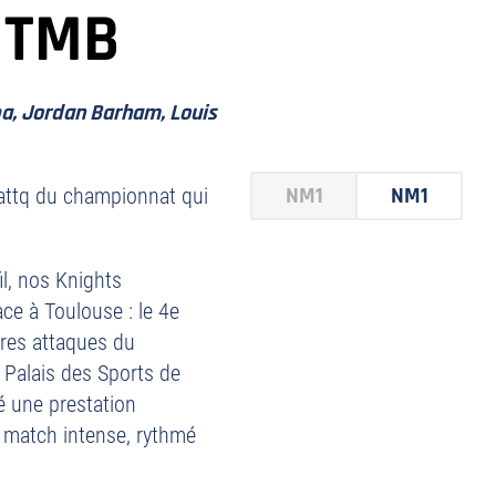
 TMB
a, Jordan Barham, Louis
NM1
NM1
 attq du championnat qui
il, nos Knights
ace à Toulouse : le 4e
ures attaques du
 Palais des Sports de
é une prestation
n match intense, rythmé