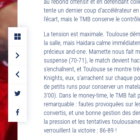
au rebond offensif et en défendant col
tente un dernier coup d’accélérateur en 
l’écart, mais le TMB conserve le contrôl
La tension est maximale. Toulouse démar
la salle, mais Haidara calme immédiate
précieux and-one. Marnette nous fait ma
suspense (70-71), le match devient hac
s’enchaînent, et Toulouse se montre très
Knights, eux, s’arrachent sur chaque p
de petits runs pour conserver un matel
PARTAGER
3’00). Dans le money-time, le TMB fait 
SUR
TWITTER
remarquable : fautes provoquées sur les
PARTAGER
convertis, et une bonne gestion des de
SUR
la pression et les tentatives toulousain
FACEBOOK
verrouillent la victoire : 86-89 !