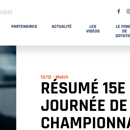
asket
PARTENAIRES
ACTUALITÉ
LES
LE FON
VIDÉOS
DE
DOTATI
13/12 - Match
RÉSUMÉ 15E
JOURNÉE DE
CHAMPIONNA