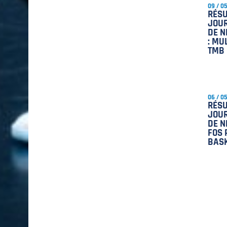
09 / 0
RÉSU
JOUR
DE N
: MU
TMB
06 / 0
RÉSU
JOUR
DE N
FOS 
BAS