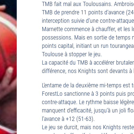
TMB fait mal aux Toulousains. Ambrois
TMB de prendre 11 points d’avance (24
interception suivie d’une contre-attaque
Marnette commence à chauffer, et les l
possessions. Mais en sortie de temps m
points capital, initiant un run tourange
Toulouse à stopper le jeu.
La capacité du TMB à accélérer brutalem
différence, nos Knights sont devants à 
L’entame de la deuxième mi-temps est t
ForestLo sanctionne à 3 points puis pr
contre-attaque. Le rythme baisse légèr
manquent d’efficacité, jusqu’à un joli fl
l’avance à +12 (51-63).
Le jeu se durcit, mais nos Knights res