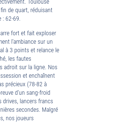
lectivement. Toulouse
fin de quart, réduisant
e : 62-69.
re fort et fait exploser
ment l’ambiance sur un
l à 3 points et relance le
hé, les fautes
 adroit sur la ligne. Nos
ossession et enchaînent
as précieux (78-82 à
preuve d’un sang-froid
 drives, lancers francs
rnières secondes. Malgré
es, nos joueurs