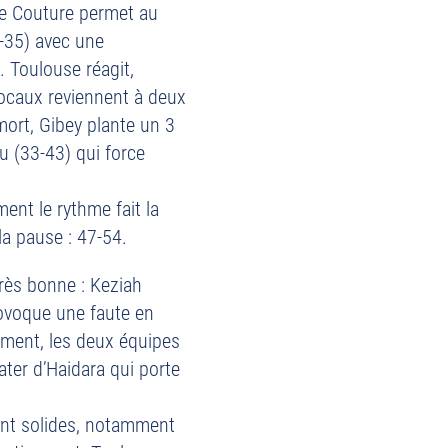
e Couture permet au
-35) avec une
. Toulouse réagit,
ocaux reviennent à deux
ort, Gibey plante un 3
au (33-43) qui force
ent le rythme fait la
la pause : 47-54.
rès bonne : Keziah
ovoque une faute en
ement, les deux équipes
oater d’Haidara qui porte
tent solides, notamment