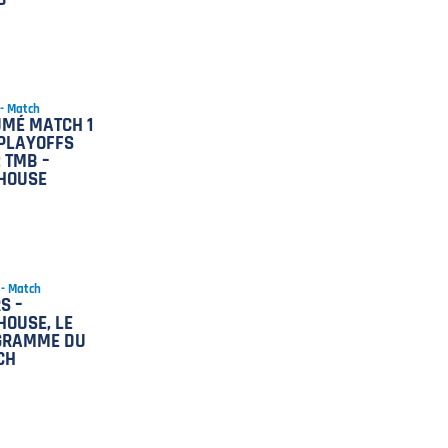
 - Match
MÉ MATCH 1
PLAYOFFS
: TMB –
HOUSE
 - Match
S –
OUSE, LE
GRAMME DU
CH