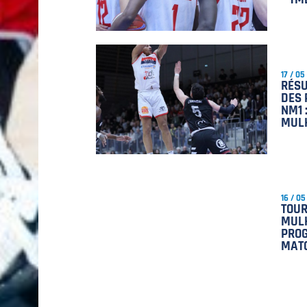
17 / 05
RÉSU
DES 
NM1 
MUL
16 / 05
TOUR
MULH
PRO
MAT