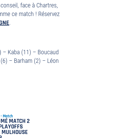
nseil, face à Chartres,
omme ce match ! Réservez
IGNE
.
2) – Kaba (11) – Boucaud
p (6) – Barham (2) – Léon
 - Match
UMÉ MATCH 2
PLAYOFFS
: MULHOUSE
B