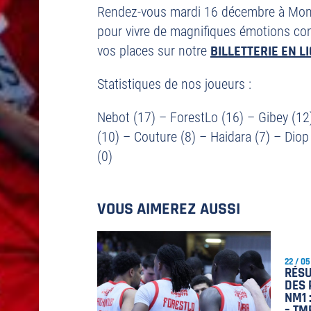
Rendez-vous mardi 16 décembre à Monco
pour vivre de magnifiques émotions c
vos places sur notre
BILLETTERIE EN L
Statistiques de nos joueurs :
Nebot (17) – ForestLo (16) – Gibey (1
(10) – Couture (8) – Haidara (7) – Dio
(0)
VOUS AIMEREZ AUSSI
22 / 05
RÉS
DES 
NM1 
– TM