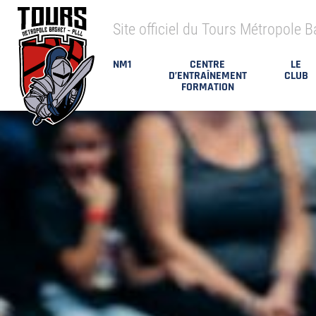
Site officiel du Tours Métropole B
NM1
CENTRE
LE
D’ENTRAÎNEMENT
CLUB
FORMATION