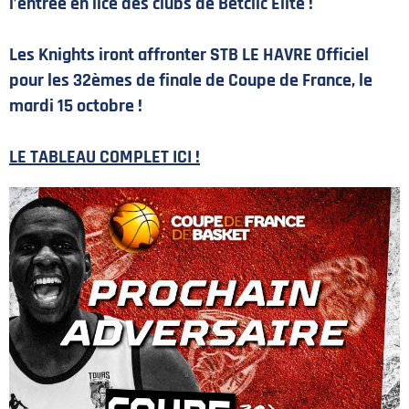
l’entrée en lice des clubs de Betclic Elite !
Les Knights iront affronter STB LE HAVRE Officiel
pour les 32èmes de finale de Coupe de France, le
mardi 15 octobre !
LE TABLEAU COMPLET ICI !
PLAN DU SITE
MENTIONS LÉGALES
POLITIQUE DE CONFIDENTIALITÉ
CONTACT
©2026 Union Tours Basket Metropole - Tous droits réservés | Création &
Développement :
G COMME UNE IDÉE