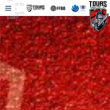
officiel du
Tours
Métropole
Basket