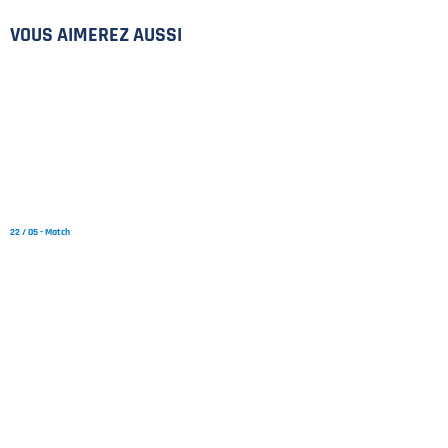
PLAN DU SITE
VOUS AIMEREZ AUSSI
MENTIONS LÉGALES
POLITIQUE DE CONFIDENTIALITÉ
CONTACT
©2026 Union Tours Basket Metropole - Tous droits réservés | Création &
Développement :
G COMME UNE IDÉE
22 / 05 - Match
RÉSUMÉ MATCH 2 DES PLAYOFFS NM1 : MULHOUSE – TMB
17 / 05 - Match