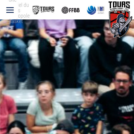
officiel du
Tours
Métropole
Basket