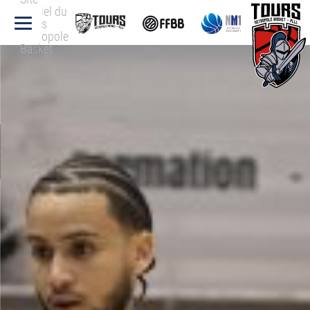
officiel du
Tours
Métropole
Basket