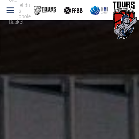
officiel du
Tours
Métropole
Basket