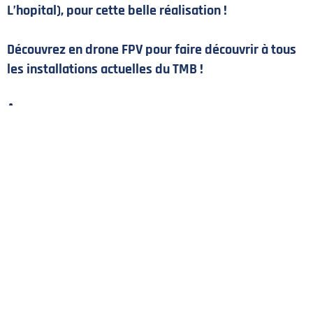
POLITIQUE DE CONFIDENTIALITÉ
L’hopital), pour cette belle réalisation !
CONTACT
Découvrez en drone FPV pour faire découvrir à tous
©2026 Union Tours Basket Metropole - Tous droits réservés | Création &
les installations actuelles du TMB !
Développement :
G COMME UNE IDÉE
Au programme :
– La Halle Monconseil et ses espaces VIP
– Des lieux très confidentiels comme les vestiaires
et l’impressionnante salle de musculation (partagée
avec l’UST Tours)
!