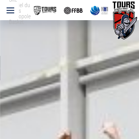
officiel du
Tours
Métropole
Basket