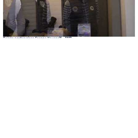
CONTACT
©2026 Union Tours Basket Metropole - Tous droits réservés | Création &
Développement :
G COMME UNE IDÉE
Soirée partenaires Escape Yourself – TMB
VOUS AIMEREZ AUSSI
06 / 02 - Partenaires
DÉJEUNER PARTENAIRES TMB #6 – TOYOTA TOYS MOTORS TOURS