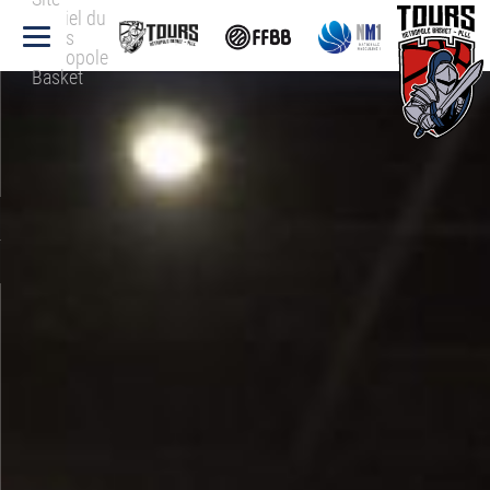
officiel du
Tours
Métropole
Basket