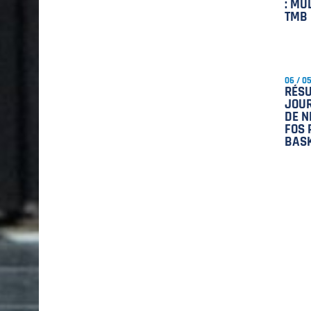
: MU
TMB
06 / 0
RÉSU
JOUR
DE N
FOS 
BAS