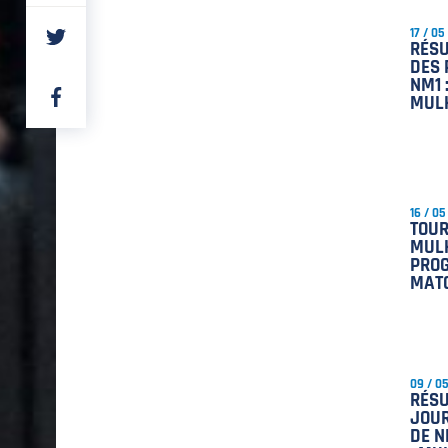
PARTAGER
17 / 05
RÉSU
SUR
TWITTER
DES 
NM1 
PARTAGER
MUL
SUR
FACEBOOK
16 / 05
TOUR
MULH
PRO
MAT
09 / 0
RÉSU
JOUR
DE N