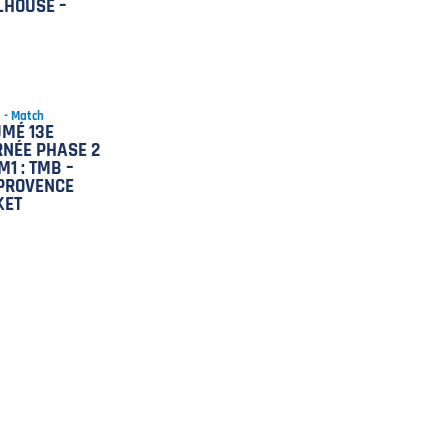
LHOUSE –
5 - Match
MÉ 13E
NÉE PHASE 2
M1 : TMB –
PROVENCE
KET