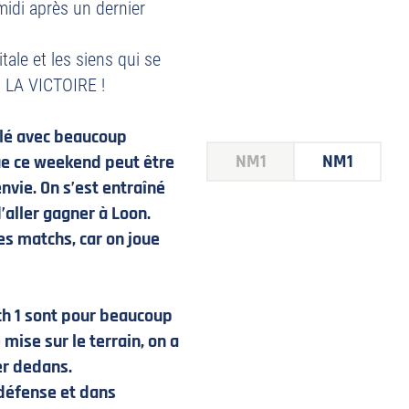
midi après un dernier
ale et les siens qui se
: LA VICTOIRE !
llé avec beaucoup
NM1
NM1
que ce weekend peut être
envie. On s’est entraîné
aller gagner à Loon.
s matchs, car on joue
ch 1 sont pour beaucoup
mise sur le terrain, on a
rer dedans.
 défense et dans