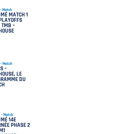
 - Match
MÉ MATCH 1
PLAYOFFS
: TMB –
HOUSE
 - Match
S –
OUSE, LE
GRAMME DU
CH
5 - Match
MÉ 14E
NÉE PHASE 2
M1