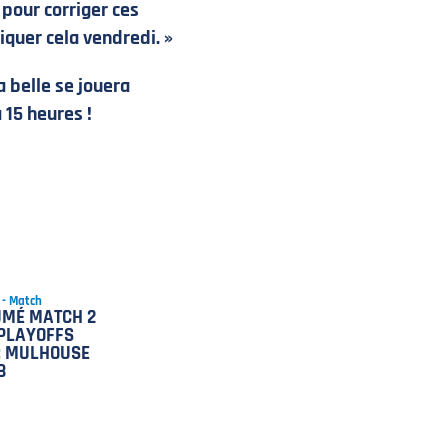
 pour corriger ces
iquer cela vendredi. »
a belle se jouera
 15 heures !
 - Match
UMÉ MATCH 2
PLAYOFFS
: MULHOUSE
B