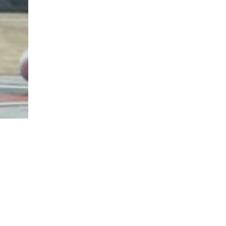
ITE
MENTIONS LÉGALES
POLITIQUE DE CONFIDENTIALITÉ
nion Tours Basket Metropole - Tous droits réservés | Création & Développement :
G COMME U