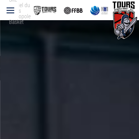
officiel du
Tours
Métropole
Basket