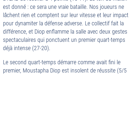
est donné : ce sera une vraie bataille. Nos joueurs ne
PLAN DU SITE
lâchent rien et comptent sur leur vitesse et leur impact
MENTIONS LÉGALES
pour dynamiter la défense adverse. Le collectif fait la
différence, et Diop enflamme la salle avec deux gestes
POLITIQUE DE CONFIDENTIALITÉ
spectaculaires qui ponctuent un premier quart-temps
CONTACT
déjà intense (27-20).
©2026 Union Tours Basket Metropole - Tous droits réservés | Création &
Développement :
G COMME UNE IDÉE
Le second quart-temps démarre comme avait fini le
premier, Moustapha Diop est insolent de réussite (5/5
au tir). En face, Angers replonge dans ses difficultés
offensives, muselé par la défense agressive du TMB et
encore limité à deux points pendant quatre minutes.
Nos Knights maîtrisent le rythme et résistent aux
charges d’Angers, comptant sur notre jeu collectif, à
l’image d’un superbe échange entre Léon et Gibey,
conclu sur un joli alley-oop. Le TMB creuse l’écart et