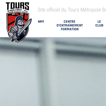
Site officiel du Tours Métropole B
NM1
CENTRE
LE
D’ENTRAÎNEMENT
CLUB
FORMATION