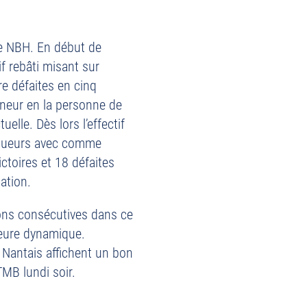
le NBH. En début de
if rebâti misant sur
re défaites en cinq
îneur en la personne de
elle. Dès lors l’effectif
 joueurs avec comme
victoires et 18 défaites
ation.
sons consécutives dans ce
leure dynamique.
Nantais affichent un bon
TMB lundi soir.