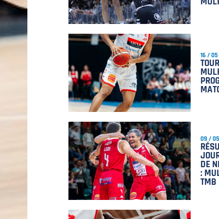
MUL
16 / 05
TOUR
MULH
PRO
MAT
09 / 0
RÉSU
JOUR
DE N
: MU
TMB