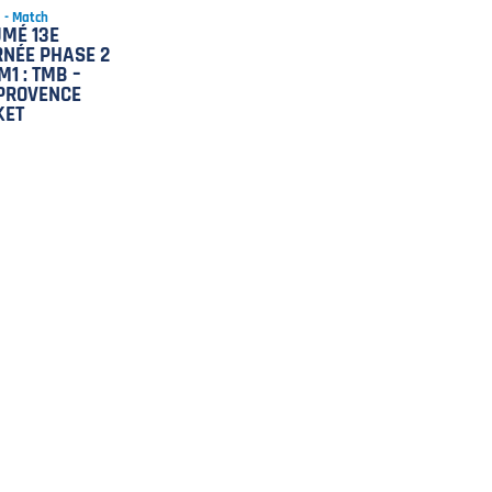
5 - Match
MÉ 13E
NÉE PHASE 2
M1 : TMB –
PROVENCE
KET