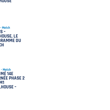
HOUSE
 - Match
S –
OUSE, LE
GRAMME DU
CH
5 - Match
MÉ 14E
NÉE PHASE 2
M1
LHOUSE –