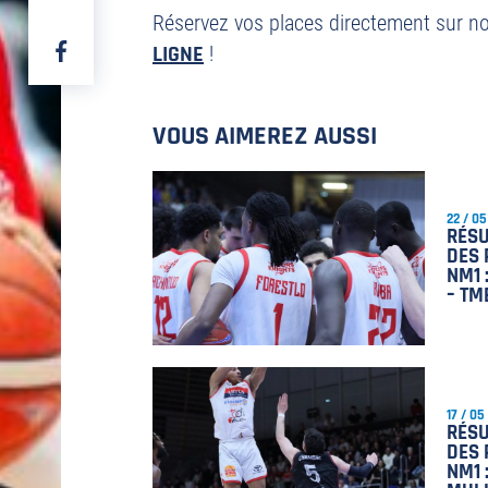
TWITTER
Réservez vos places directement sur n
PARTAGER
LIGNE
!
SUR
FACEBOOK
VOUS AIMEREZ AUSSI
22 / 05
RÉS
DES 
NM1 
– TM
17 / 05
RÉSU
DES 
NM1 