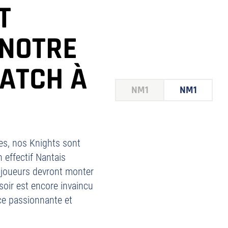
T
 NOTRE
ATCH À
NM1
NM1
nes, nos Knights sont
 effectif Nantais
 joueurs devront monter
soir est encore invaincu
nce passionnante et