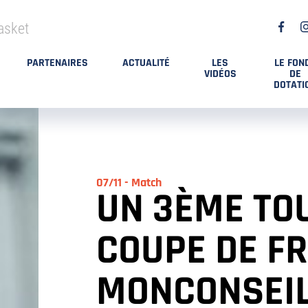
asket
PARTENAIRES
ACTUALITÉ
LES
LE FON
VIDÉOS
DE
DOTATI
07/11 - Match
UN 3ÈME TO
COUPE DE F
MONCONSEIL