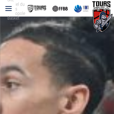
officiel du
Tours
Métropole
Basket