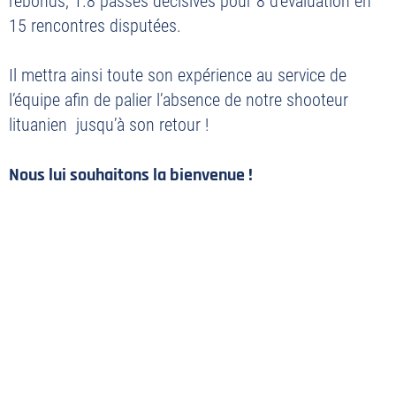
rebonds, 1.8 passes décisives pour 8 d’évaluation en
PLAN DU SITE
15 rencontres disputées.
MENTIONS LÉGALES
POLITIQUE DE CONFIDENTIALITÉ
Il mettra ainsi toute son expérience au service de
l’équipe afin de palier l’absence de notre shooteur
CONTACT
lituanien jusqu’à son retour !
©2026 Union Tours Basket Metropole - Tous droits réservés | Création &
Développement :
G COMME UNE IDÉE
Nous lui souhaitons la bienvenue !
Photos : Yves Salvat (Le Progrès)
Photos Yves Salvat (Le Progrès)
VOUS AIMEREZ AUSSI