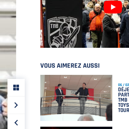
VOUS AIMEREZ AUSSI
06 / 02
DÉJ
PART
TMB 
TOYS
TOU