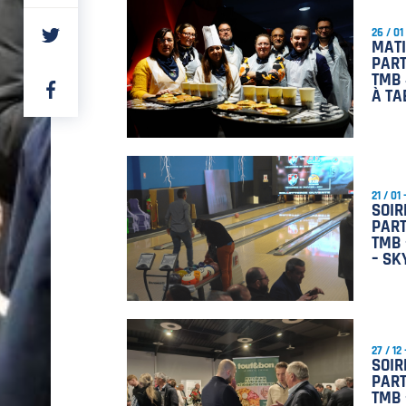
PARTAGER
26 / 01
SUR
MAT
TWITTER
PART
TMB 
PARTAGER
À TA
SUR
FACEBOOK
21 / 01
SOIR
PART
TMB 
– S
27 / 12
SOIR
PART
TMB 