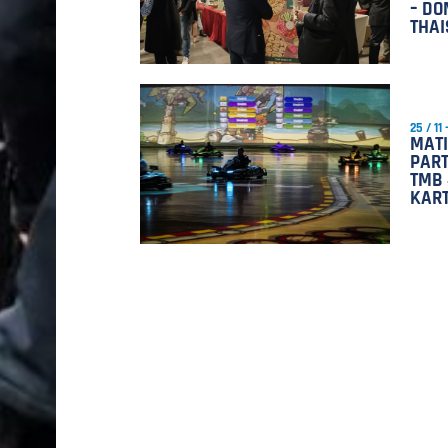
– DO
THAI
25 / 11
MAT
PART
TMB 
KAR