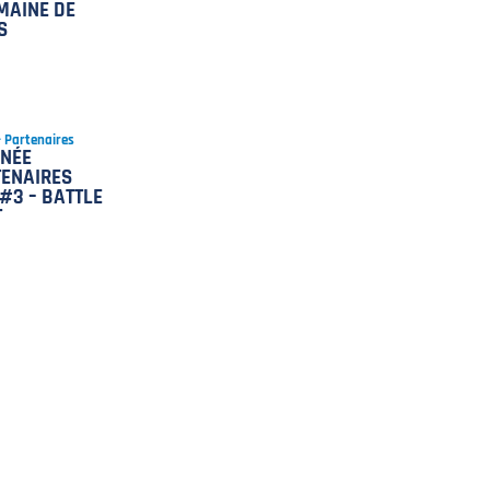
MAINE DE
S
 - Partenaires
INÉE
ENAIRES
#3 – BATTLE
T