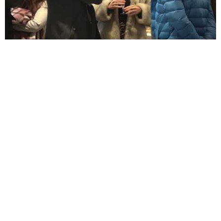
©2026 Union Tours Basket Metropole - Tous droits réservés | Création &
Développement :
G COMME UNE IDÉE
VOUS AIMEREZ AUSSI
06 / 02 - Partenaires
DÉJEUNER PARTENAIRES TMB #6 – TOYOTA TOYS MOTORS TOURS