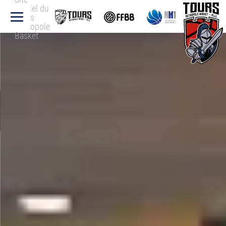
officiel du
Tours
Métropole
Basket