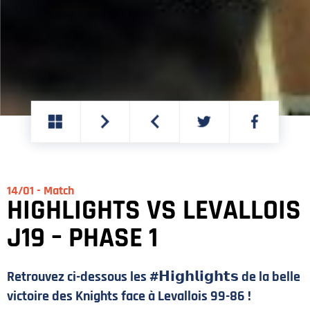
PARTAGER
PARTAGER
SUR
SUR
TWITTER
FACEBOOK
14/01 - Match
HIGHLIGHTS VS LEVALLOIS
J19 – PHASE 1
Retrouvez ci-dessous les #𝗛𝗶𝗴𝗵𝗹𝗶𝗴𝗵𝘁𝘀 de la belle
victoire des Knights face à Levallois 99-86 !