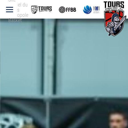
officiel du
Tours
Métropole
Basket