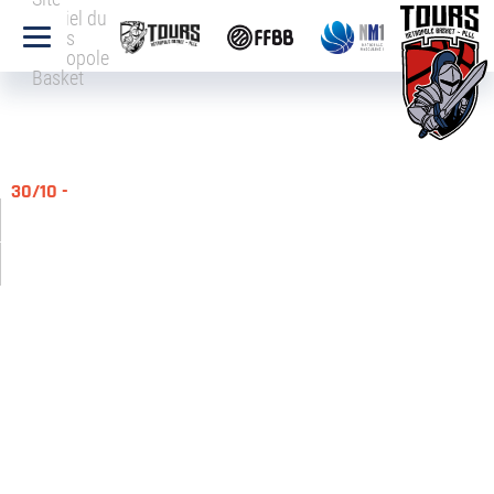
officiel du
Tours
Métropole
Basket
30/10 -