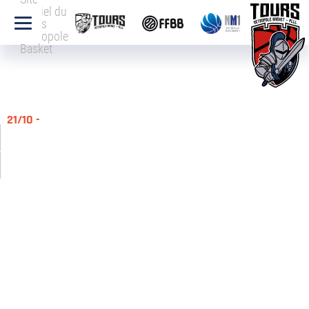
officiel du
Tours
Métropole
Basket
21/10 -