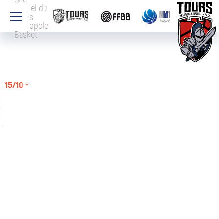
officiel du
Tours
Métropole
Basket
15/10 -