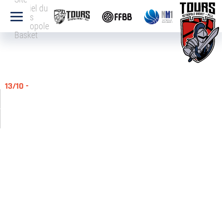
officiel du
Tours
Métropole
Basket
13/10 -