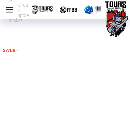
officiel du
Tours
Métropole
Basket
27/09 -