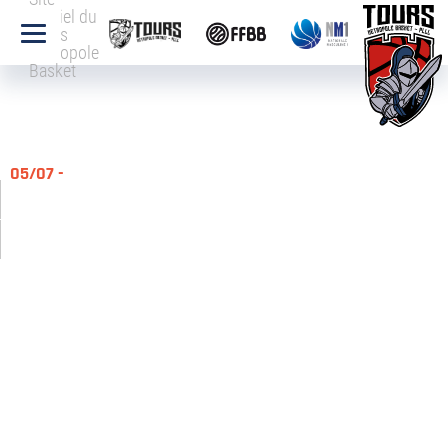
officiel du
Tours
Métropole
Basket
05/07 -