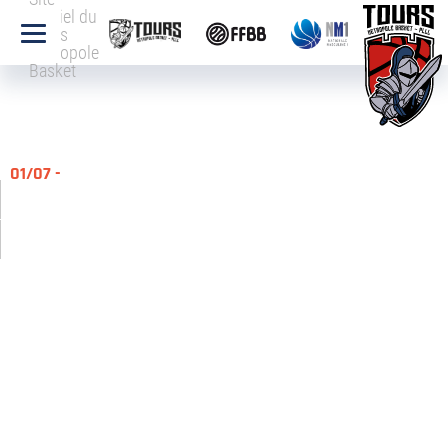
officiel du
Tours
Métropole
Basket
01/07 -