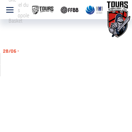
officiel du
Tours
Métropole
Basket
28/06 -