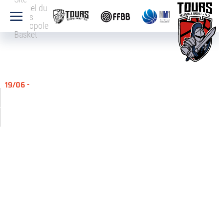
officiel du
Tours
Métropole
Basket
19/06 -