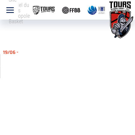
officiel du
Tours
Métropole
Basket
19/06 -