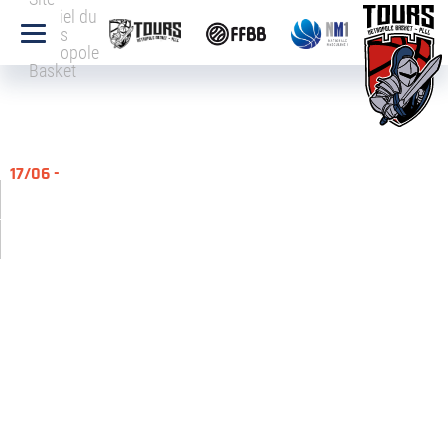
officiel du
Tours
Métropole
Basket
17/06 -