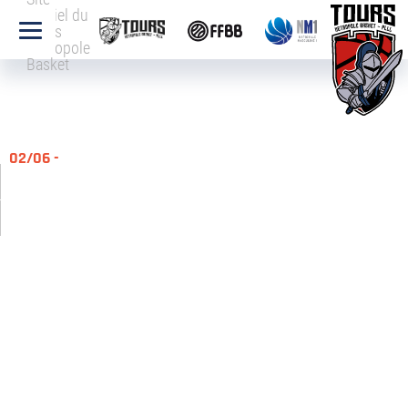
officiel du
Tours
Métropole
Basket
02/06 -