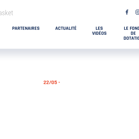
asket
PARTENAIRES
ACTUALITÉ
LES
LE FON
VIDÉOS
DE
DOTATI
22/05 -
RÉSUMÉ MA
DES PLAYO