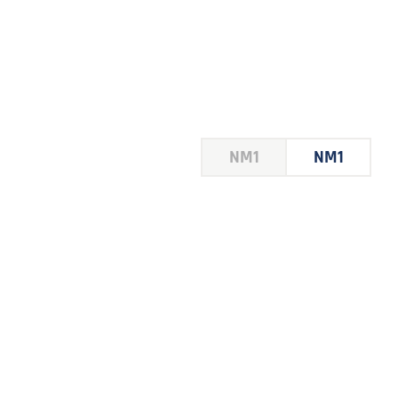
HOUSE
NM1
NM1
 LE
E DU
 JEU
FOIRE
2026