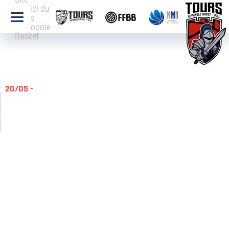
officiel du
Tours
Métropole
Basket
20/05 -