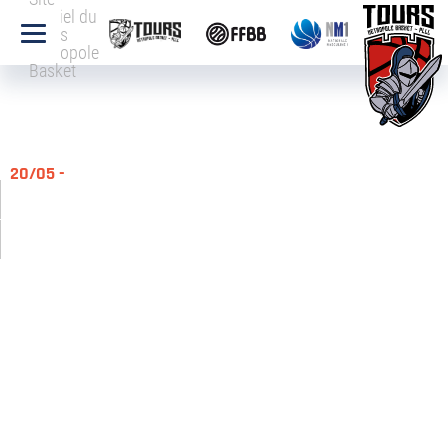
officiel du
Tours
Métropole
Basket
20/05 -