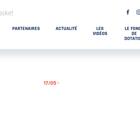
asket
PARTENAIRES
ACTUALITÉ
LES
LE FON
VIDÉOS
DE
DOTATI
17/05 -
RÉSUMÉ MA
DES PLAYO