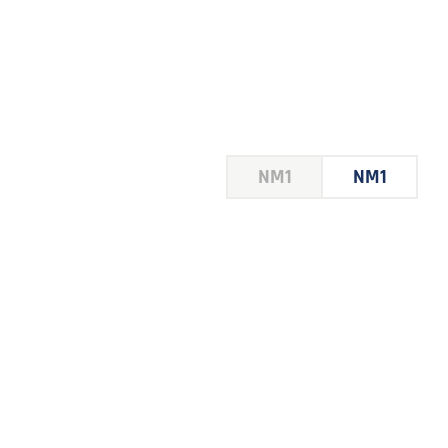
HOUSE
NM1
NM1
 LE
E DU
 JEU
FOIRE
2026