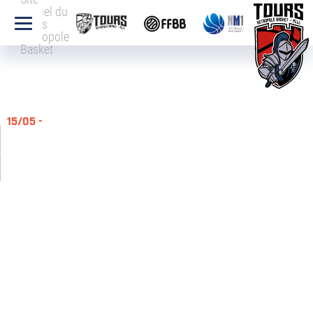
officiel du
Tours
Métropole
Basket
15/05 -