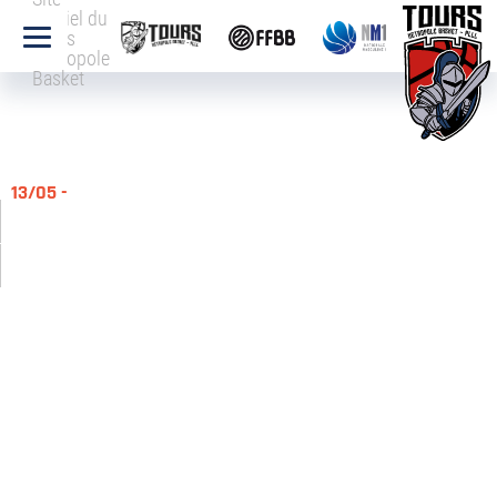
officiel du
Tours
Métropole
Basket
13/05 -