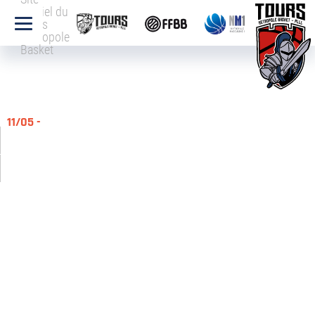
officiel du
Tours
Métropole
Basket
11/05 -