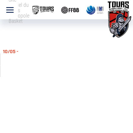
officiel du
Tours
Métropole
Basket
10/05 -