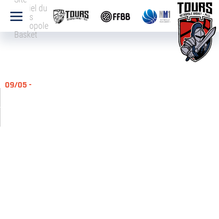
officiel du
Tours
Métropole
Basket
09/05 -