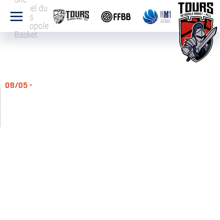
officiel du
Tours
Métropole
Basket
08/05 -