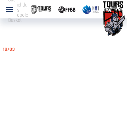
officiel du
Tours
Métropole
Basket
18/03 -