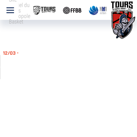
officiel du
Tours
Métropole
Basket
12/03 -