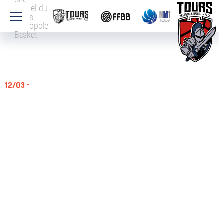
officiel du
Tours
Métropole
Basket
12/03 -