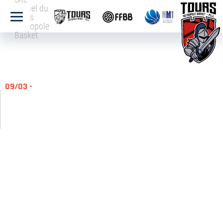
officiel du
Tours
Métropole
Basket
09/03 -