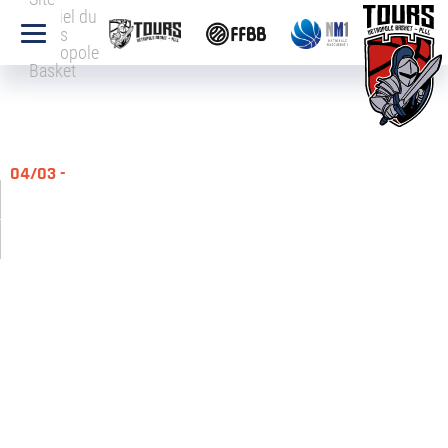
officiel du
Tours
Métropole
Basket
04/03 -