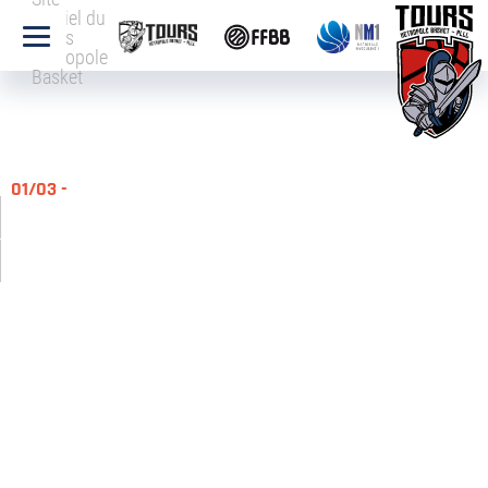
officiel du
Tours
Métropole
Basket
01/03 -