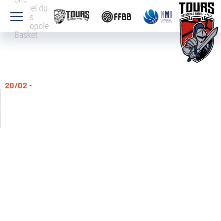
officiel du
Tours
Métropole
Basket
20/02 -