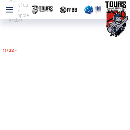
officiel du
Tours
Métropole
Basket
11/02 -