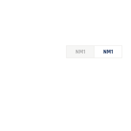
HOUSE
NM1
NM1
 LE
E DU
 JEU
FOIRE
2026