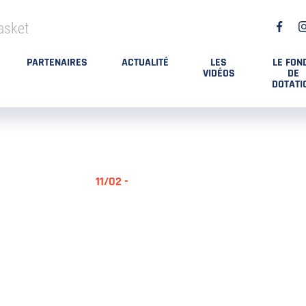
asket
PARTENAIRES
ACTUALITÉ
LES
LE FON
VIDÉOS
DE
DOTATI
11/02 -
RÉSUMÉ MA
DES PLAYO